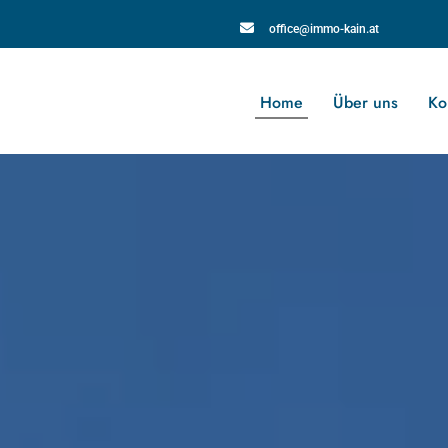

office@immo-kain.at
Home
Über uns
Ko